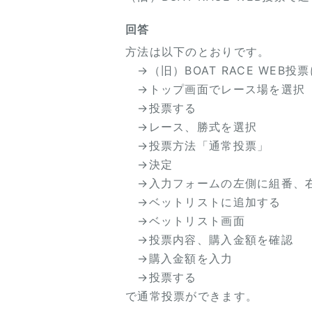
回答
方法は以下のとおりです。
→（旧）BOAT RACE WEB投
→トップ画面でレース場を選択
→投票する
→レース、勝式を選択
→投票方法「通常投票」
→決定
→入力フォームの左側に組番、
→ベットリストに追加する
→ベットリスト画面
→投票内容、購入金額を確認
→購入金額を入力
→投票する
で通常投票ができます。