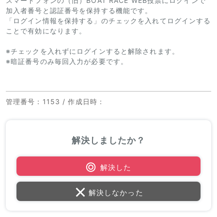
スマートフォンの（旧）BOAT RACE WEB投票にログインで
加入者番号と認証番号を保持する機能です。
「ログイン情報を保持する」のチェックを入れてログインする
ことで有効になります。
※チェックを入れずにログインすると解除されます。
※暗証番号のみ毎回入力が必要です。
管理番号
：1153 /
作成日時
：
解決しましたか？
解決した
解決しなかった