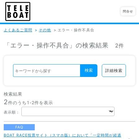
問合せ
よくあるご質問
>
その他
>
エラー・操作不具合
「エラー・操作不具合」の検索結果
2件
検索
詳細検索
検索結果
2
件のうち1-
2
件を表示
表示順
：
FAQ
BOAT RACE投票サイト（スマホ版）において「一定時間が経過