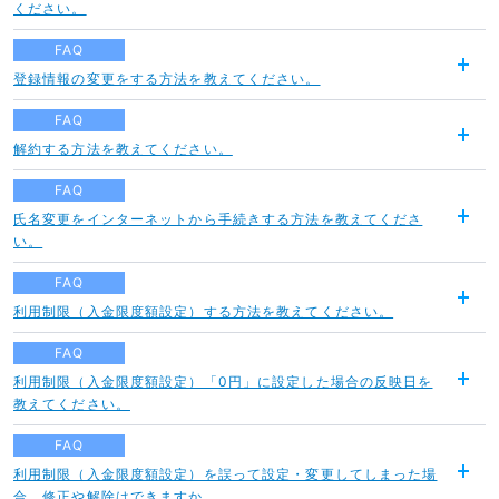
開
ください。
く
FAQ
登録情報の変更をする方法を教えてください。
開
く
FAQ
解約する方法を教えてください。
開
く
FAQ
氏名変更をインターネットから手続きする方法を教えてくださ
開
い。
く
FAQ
利用制限（入金限度額設定）する方法を教えてください。
開
く
FAQ
利用制限（入金限度額設定）「0円」に設定した場合の反映日を
開
教えてください。
く
FAQ
利用制限（入金限度額設定）を誤って設定・変更してしまった場
開
合、修正や解除はできますか。