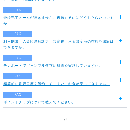
く
FAQ
登録完了メールが届きません。再送するにはどうしたらいいです
開
か。
く
FAQ
利用制限（入金限度額設定）設定後、入金限度額の増額や減額は
開
できますか。
く
FAQ
テレボートでギャンブル依存症対策を実施していますか。
開
く
FAQ
精算前に銀行口座を解約してしまい、お金が戻ってきません。
開
く
FAQ
ポイントクラブについて教えてください。
開
く
1
/
1